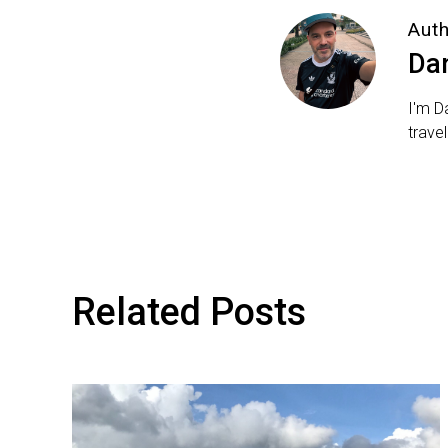
Aut
Da
I'm D
trave
Related Posts