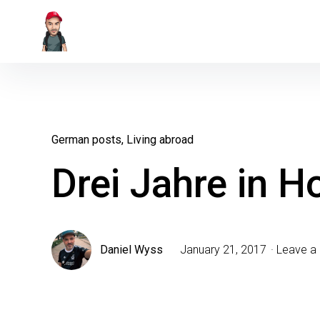
Skip
to
Wyss Daniel
From Bern, Living in Hong Kong
content
German posts
Living abroad
Drei Jahre in 
Daniel Wyss
January 21, 2017
Leave a 