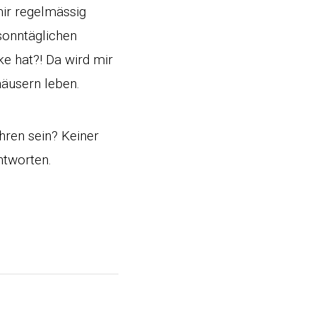
mir regelmässig
sonntäglichen
e hat?! Da wird mir
häusern leben.
hren sein? Keiner
ntworten.